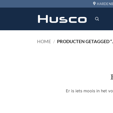
Ga
HARDENB
naar
inhoud
HOME
/
PRODUCTEN GETAGGED “
Er is iets moois in het