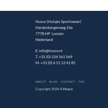
Husco (Huisjes Sportswear)
Hardenbergerweg 24a
7778 HP Loozen
Nederland
E. info@husco.nl
T. +31 (0) 524 561 569
M. +31 (0) 6 51 12 41 85
ABOUT
BLOG
CONTACT
FAQ
Copyright 2026 ©
Husco