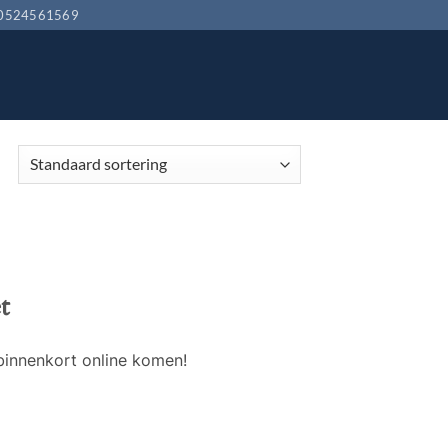
0524561569
t
binnenkort online komen!