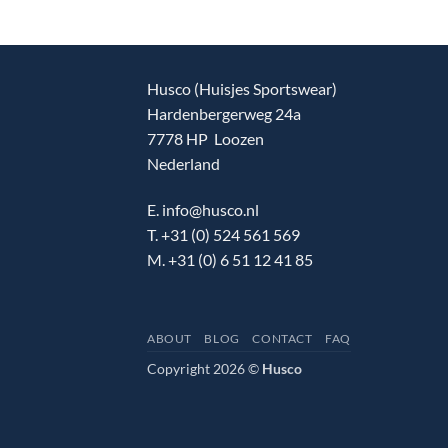
Husco (Huisjes Sportswear)
Hardenbergerweg 24a
7778 HP Loozen
Nederland
E. info@husco.nl
T. +31 (0) 524 561 569
M. +31 (0) 6 51 12 41 85
ABOUT
BLOG
CONTACT
FAQ
Copyright 2026 ©
Husco