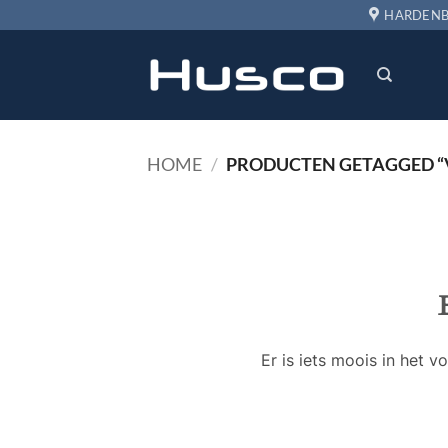
Ga
HARDENB
naar
inhoud
HOME
/
PRODUCTEN GETAGGED “
Er is iets moois in het