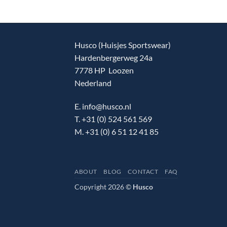
Husco (Huisjes Sportswear)
Hardenbergerweg 24a
7778 HP Loozen
Nederland
E. info@husco.nl
T. +31 (0) 524 561 569
M. +31 (0) 6 51 12 41 85
ABOUT
BLOG
CONTACT
FAQ
Copyright 2026 ©
Husco