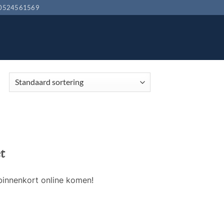
0524561569
t
binnenkort online komen!