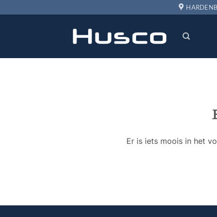
Ga
HARDENB
naar
inhoud
Er is iets moois in het