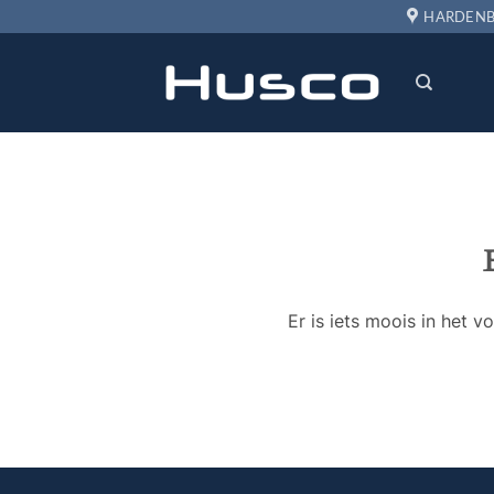
Ga
HARDENB
naar
inhoud
Er is iets moois in het