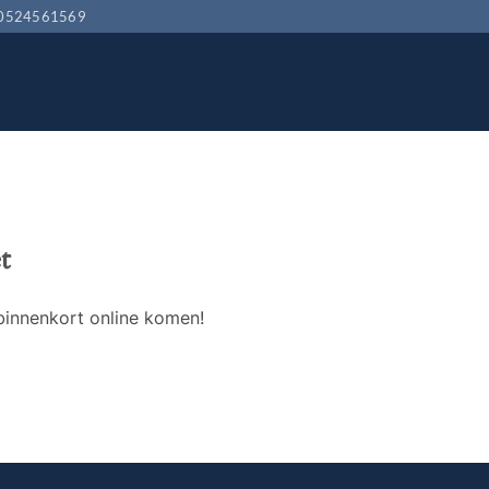
0524561569
t
binnenkort online komen!